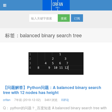
订阅
在路上
标签：balanced binary search tree
【问题解答】Python问题：A balanced binary search
tree with 12 nodes has height
crifan
7年前 (2019-12-02)
3461浏览
0评论
Q： python的问题？_百度知道 A balanced binary search tree with