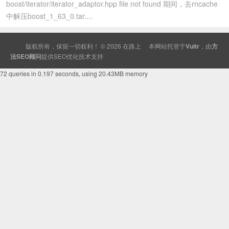
boost/iterator/iterator_adaptor.hpp file not found 期间，去rncache
中解压boost_1_63_0.tar....
版权所有，保留一切权利！ © 2026
在路上
本网站托管于
Vultr
，由
方
法SEO顾问
提供
SEO
优化技术支持
72 queries in 0.197 seconds, using 20.43MB memory