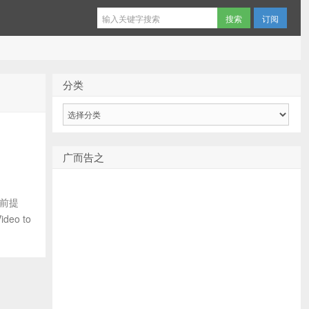
订阅
分类
分
类
广而告之
的前提
o to