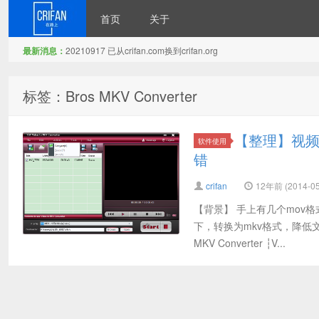
首页
关于
最新消息：
20210917 已从crifan.com换到crifan.org
在路上
标签：Bros MKV Converter
【整理】视频格式
软件使用
错
crifan
12年前 (2014-05
【背景】 手上有几个mov
下，转换为mkv格式，降低文件
MKV Converter ┆V...