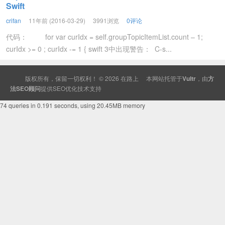
Swift
crifan
11年前 (2016-03-29)
3991浏览
0评论
代码： for var curIdx = self.groupTopicItemList.count – 1;
curIdx >= 0 ; curIdx -= 1 { swift 3中出现警告： C-s...
版权所有，保留一切权利！ © 2026
在路上
本网站托管于
Vultr
，由
方
法SEO顾问
提供
SEO
优化技术支持
74 queries in 0.191 seconds, using 20.45MB memory