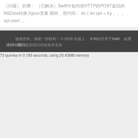
［问题］ 折腾： ［已解决］Swift中如何把HTTP的POST返回的
NSData转换为json变量 期间，用代码： do { let opt = try 。。。
opt.start ...
版权所有，保留一切权利！ © 2026
在路上
本网站托管于
Vultr
，由
方
法SEO顾问
提供
SEO
优化技术支持
73 queries in 0.185 seconds, using 20.43MB memory