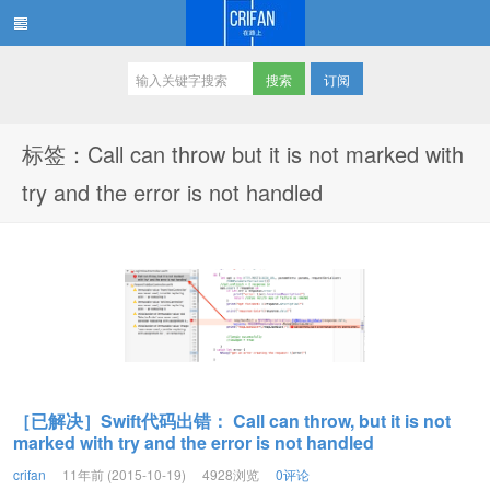
订阅
在路上
标签：Call can throw but it is not marked with
try and the error is not handled
［已解决］Swift代码出错： Call can throw, but it is not
marked with try and the error is not handled
crifan
11年前 (2015-10-19)
4928浏览
0评论