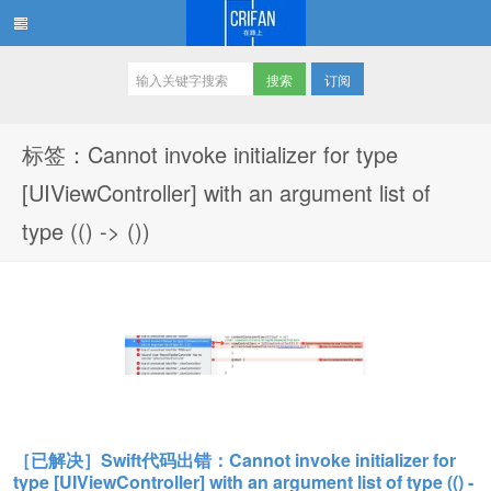
订阅
在路上
标签：Cannot invoke initializer for type
[UIViewController] with an argument list of
type (() -> ())
［已解决］Swift代码出错：Cannot invoke initializer for
type [UIViewController] with an argument list of type (() -