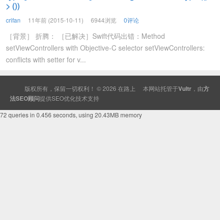
> ())
crifan
11年前 (2015-10-11)
6944浏览
0评论
［背景］ 折腾： ［已解决］Swift代码出错：Method
setViewControllers with Objective-C selector setViewControllers:
conflicts with setter for v...
版权所有，保留一切权利！ © 2026
在路上
本网站托管于
Vultr
，由
方
法SEO顾问
提供
SEO
优化技术支持
72 queries in 0.456 seconds, using 20.43MB memory