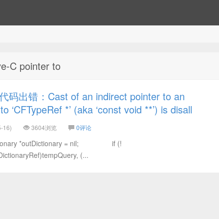
e-C pointer to
错：Cast of an indirect pointer to an
o ‘CFTypeRef *’ (aka ‘const void **’) is disall
-16)
3604浏览
0评论
ry *outDictionary = nil; if (!
ctionaryRef)tempQuery, (...