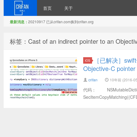
首页
关于
最新消息：
20210917 已从crifan.com换到crifan.org
在路上
标签：Cast of an indirect pointer to an Objectiv
［已解决］swift代码出
iOS
Objective-C pointer t
crifan
10年前 (2016-05
代码： NSMutableDictiona
SecItemCopyMatching((CFDi