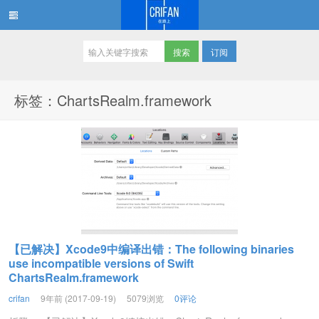
订阅
在路上
标签：ChartsRealm.framework
【已解决】Xcode9中编译出错：The following binaries
use incompatible versions of Swift
ChartsRealm.framework
crifan
9年前 (2017-09-19)
5079浏览
0评论