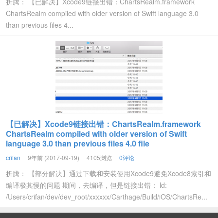
折腾： 【已解决】Xcode9链接出错：ChartsRealm.framework
ChartsRealm compiled with older version of Swift language 3.0
than previous files 4...
【已解决】Xcode9链接出错：ChartsRealm.framework
ChartsRealm compiled with older version of Swift
language 3.0 than previous files 4.0 file
crifan
9年前 (2017-09-19)
4105浏览
0评论
折腾： 【部分解决】通过下载和安装使用Xcode9避免Xcode8索引和
编译极其慢的问题 期间，去编译，但是链接出错： ld:
/Users/crifan/dev/dev_root/xxxxxx/Carthage/Build/iOS/ChartsRe...