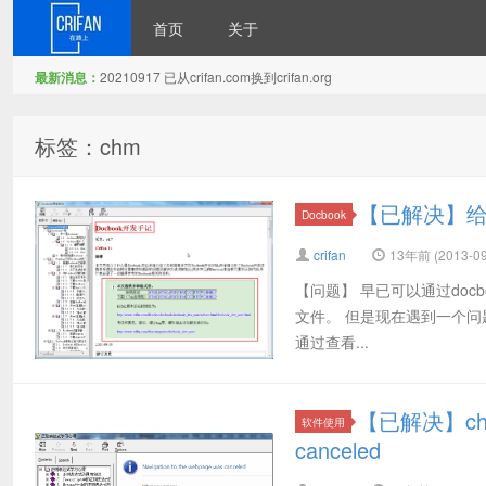
首页
关于
最新消息：
20210917 已从crifan.com换到crifan.org
在路上
标签：chm
【已解决】给do
Docbook
crifan
13年前 (2013-09
【问题】 早已可以通过docboo
文件。 但是现在遇到一个问
通过查看...
【已解决】chm页
软件使用
canceled