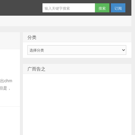
订阅
分类
分
类
广而告之
作出chm
但是，