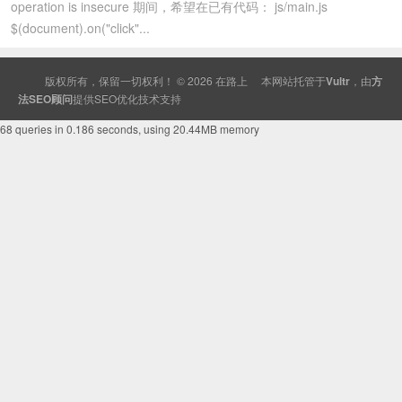
operation is insecure 期间，希望在已有代码： js/main.js
$(document).on("click"...
版权所有，保留一切权利！ © 2026
在路上
本网站托管于
Vultr
，由
方
法SEO顾问
提供
SEO
优化技术支持
68 queries in 0.186 seconds, using 20.44MB memory