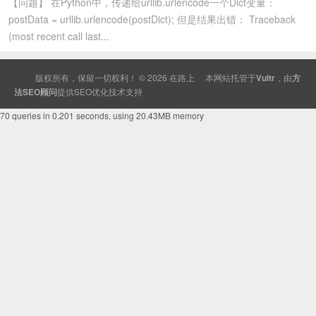
【问题】 在Python中，传递给urllib.urlencode一个Dict变量：
postData = urllib.urlencode(postDict); 但是结果出错： Traceback
(most recent call last...
版权所有，保留一切权利！ © 2026
在路上
本网站托管于
Vultr
，由
方
法SEO顾问
提供
SEO
优化技术支持
70 queries in 0.201 seconds, using 20.43MB memory