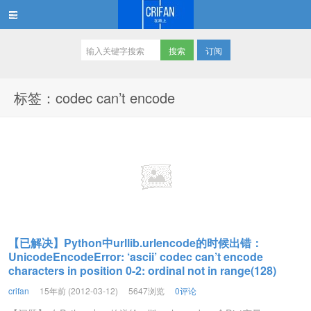
订阅
在路上
标签：codec can’t encode
【已解决】Python中urllib.urlencode的时候出错：
UnicodeEncodeError: ‘ascii’ codec can’t encode
characters in position 0-2: ordinal not in range(128)
crifan
15年前 (2012-03-12)
5647浏览
0评论