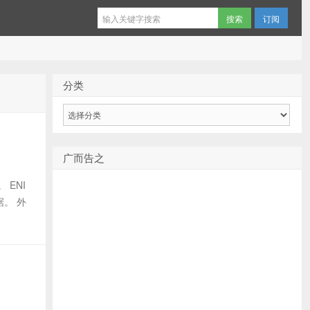
订阅
分类
分
类
广而告之
 ENI
。 外