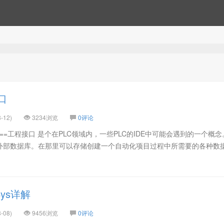
口
-12)
3234浏览
0评论
nterface==工程接口 是个在PLC领域内，一些PLC的IDE中可能会遇到的一个概念。
外部数据库。在那里可以存储创建一个自动化项目过程中所需要的各种数据
ys详解
-08)
9456浏览
0评论