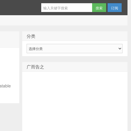
订阅
分类
分
类
广而告之
able