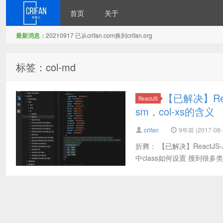
首页
关于
最新消息：
20210917 已从crifan.com换到crifan.org
在路上
标签：col-md
【已解决】Reac
ReactJS
sm，col-xs的含义
crifan
9年前 (2017-08-
折腾： 【已解决】ReactJS-
中class如何设置 搜到很多类似于：