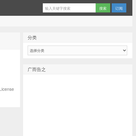
订阅
分类
分
类
广而告之
License