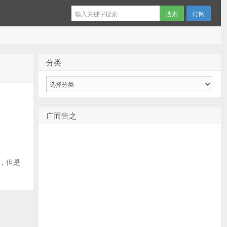
订阅
分类
分
类
广而告之
译，但是