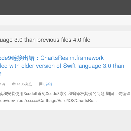
ge 3.0 than previous files 4.0 file
e9链接出错：ChartsRealm.framework
d with older version of Swift language 3.0 than
e
19)
4105浏览
0评论
和安装使用Xcode9避免Xcode8索引和编译极其慢的问题 期间，去编
ev/dev_root/xxxxxx/Carthage/Build/iOS/ChartsRe...