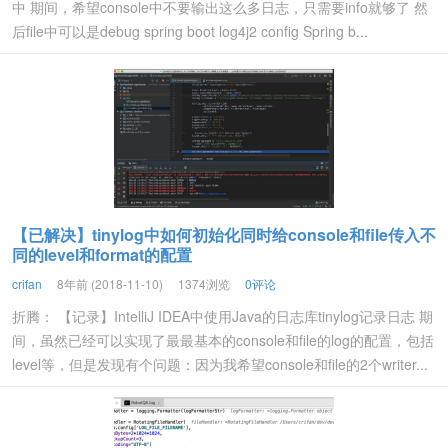
中 期间，希望console中不要输出这么多日志，只需要info就够了 然
后file中可以是debug spring boot log4j2 config Spring b...
【已解决】tinylog中如何初始化同时给console和file传入不
同的level和format的配置
crifan
8年前 (2018-11-10)
1374浏览
0评论
折腾： 【记录】IntelliJ IDEA中使用Java的日志库tinylog记录日志 期
间，虽然已经可以实现了最最基本的console和file的log的配置，包括
level等，但是发现有个问题：因为我希望console和file的2个writer...