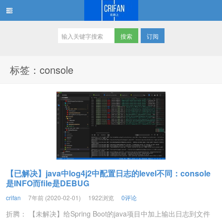
订阅
在路上
标签：console
【已解决】java中log4j2中配置日志的level不同：console
是INFO而file是DEBUG
crifan
7年前 (2020-02-01)
1922浏览
0评论
折腾： 【未解决】给Spring Boot的java项目中加上输出日志到文件