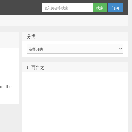
订阅
分类
分
类
广而告之
 the