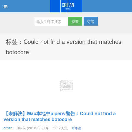
订阅
在路上
标签：Could not find a version that matches
botocore
【未解决】Mac本地中pipenv警告：Could not find a
version that matches botocore
crifan
8年前 (2018-08-30)
5962浏览
0评论