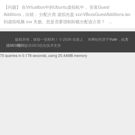
【问题】 在Virtualbox中的Ubuntu虚拟机中， 安装Guest
Additions，出错： 分配介质 虚拟光盘 xxx\VBoxsGuestAdditions.iso
到虚拟电脑 xxx 失败。您是否要强制卸载分配该介质？ ...
版权所有，保留一切权利！ © 2026
在路上
本网站托管于
Vultr
，由
方
法SEO顾问
提供
SEO
优化技术支持
70 queries in 0.178 seconds, using 20.44MB memory