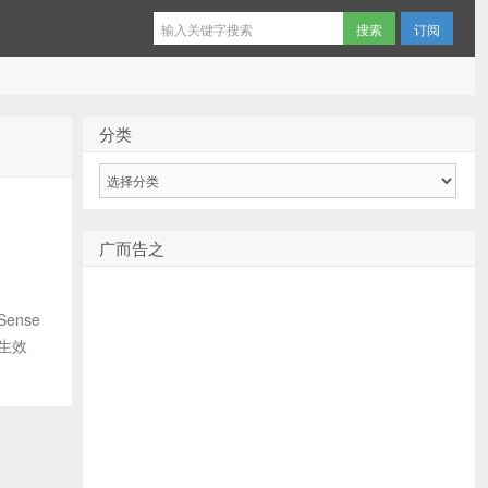
订阅
分类
分
类
广而告之
ense
 生效