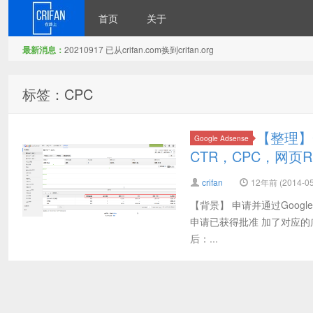
首页
关于
最新消息：
20210917 已从crifan.com换到crifan.org
在路上
标签：CPC
【整理】G
Google Adsense
CTR，CPC，网页
crifan
12年前 (2014-05
【背景】 申请并通过Google A
申请已获得批准 加了对应的广
后：...