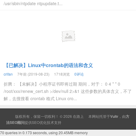
/usr/sbin/ntpdate ntpupdate.t...
【已解决】Linux中crontab的语法和含义
crifan
7年前 (2019-08-23)
1718浏览
0评论
折腾： 【未解决】小程序证书即将过期 期间，对于： 0 4 * * 0
/root/xxx/renew_cert.sh >/dev/null 2>&1 这些参数的具体含义，不了
解，去搜搜看 crontab 格式 Linux cro...
版权所有，保留一切权利！ © 2026
在路上
本网站托管于
Vultr
，由
方
法SEO顾问
提供
SEO
优化技术支持
70 queries in 0.173 seconds, using 20.45MB memory