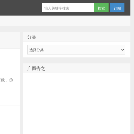
订阅
分类
分
类
广而告之
下载，你