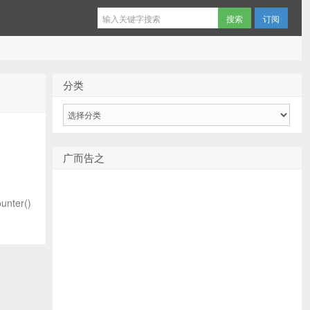
订阅
分类
分
类
广而告之
ter()