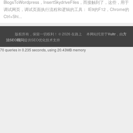
BlogsToWordpress，InsertSkydriveFiles，而接触到了，这些，用于
调试网页，调试页面执行流程和逻辑的工具： IE9的F12，Chrome的
Ctrl+Shi...
版权所有，保留一切权利！ © 2026
在路上
本网站托管于
Vultr
，由
方
法SEO顾问
提供
SEO
优化技术支持
70 queries in 0.235 seconds, using 20.43MB memory