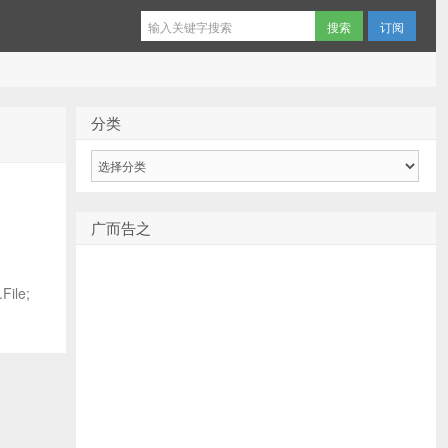
订阅
分类
分
类
广而告之
ile;