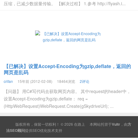
压缩，已减少数据量传输。 【解决过程】 1.参考 http://flyash.i...
【已解决】设置Accept-Encoding为gzip,deflate，返回的
网页是乱码
crifan
15年前 (2012-02-08)
18464浏览
2评论
【问题】 用C#写代码去获取网页内容。 其中request的header中，
设置Accept-Encoding为gzip,deflate： req =
(HttpWebRequest)WebRequest.Create(gSkydriveUrl); ...
版权所有，保留一切权利！ © 2026
在路上
本网站托管于
Vultr
，由
方
法SEO顾问
提供
SEO
优化技术支持