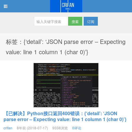
订阅
在路上
标签：{‘detail’: ‘JSON parse error – Expecting
value: line 1 column 1 (char 0)’}
【已解决】Python接口返回400错误：{‘detail’: ‘JSON
parse error – Expecting value: line 1 column 1 (char 0)’}
crifan
8年前 (2018-07-17)
9338浏览
0评论