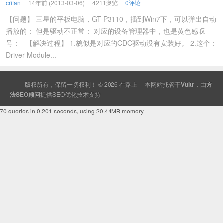
crifan
14年前 (2013-03-06)
4211浏览
0评论
【问题】 三星的平板电脑，GT-P3110，插到Win7下，可以弹出自动
播放的： 但是驱动不正常： 对应的设备管理器中，也是黄色感叹
号： 【解决过程】 1.貌似是对应的CDC驱动没有安装好。 2.这个：
Driver Module...
版权所有，保留一切权利！ © 2026
在路上
本网站托管于
Vultr
，由
方
法SEO顾问
提供
SEO
优化技术支持
70 queries in 0.201 seconds, using 20.44MB memory