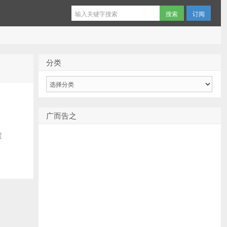
订阅
分类
分
类
广而告之
置