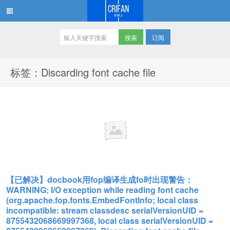
订阅
在路上
标签：Discarding font cache file
【已解决】docbook用fop编译生成fo时出现警告：
WARNING: I/O exception while reading font cache
(org.apache.fop.fonts.EmbedFontInfo; local class
incompatible: stream classdesc serialVersionUID =
8755432068669997368, local class serialVersionUID =