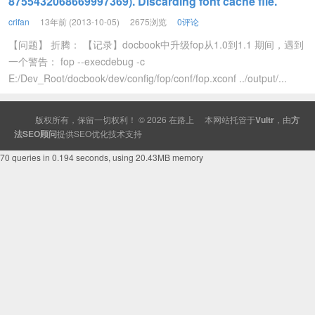
8755432068669997369). Discarding font cache file.
crifan
13年前 (2013-10-05)
2675浏览
0评论
【问题】 折腾： 【记录】docbook中升级fop从1.0到1.1 期间，遇到
一个警告： fop --execdebug -c
E:/Dev_Root/docbook/dev/config/fop/conf/fop.xconf ../output/...
版权所有，保留一切权利！ © 2026
在路上
本网站托管于
Vultr
，由
方
法SEO顾问
提供
SEO
优化技术支持
70 queries in 0.194 seconds, using 20.43MB memory