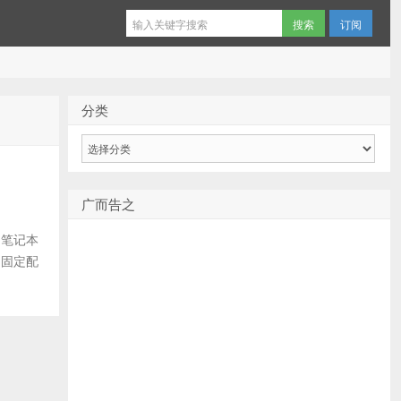
订阅
分类
分
类
广而告之
) 笔记本
的固定配