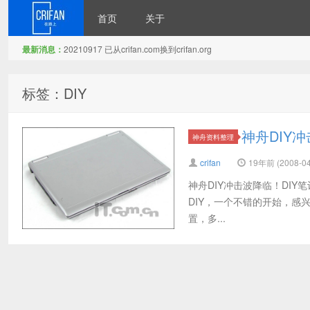
首页
关于
最新消息：
20210917 已从crifan.com换到crifan.org
在路上
标签：DIY
神舟DIY
神舟资料整理
crifan
19年前 (2008-04
神舟DIY冲击波降临！DIY笔记本
DIY，一个不错的开始，
置，多...