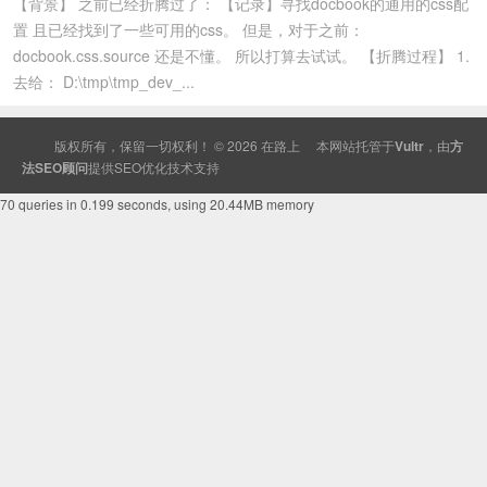
【背景】 之前已经折腾过了： 【记录】寻找docbook的通用的css配
置 且已经找到了一些可用的css。 但是，对于之前：
docbook.css.source 还是不懂。 所以打算去试试。 【折腾过程】 1.
去给： D:\tmp\tmp_dev_...
版权所有，保留一切权利！ © 2026
在路上
本网站托管于
Vultr
，由
方
法SEO顾问
提供
SEO
优化技术支持
70 queries in 0.199 seconds, using 20.44MB memory