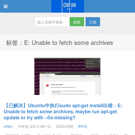
订阅
在路上
标签：E: Unable to fetch some archives
【已解决】Ubuntu中执行sudo apt-get install出错：E:
Unable to fetch some archives, maybe run apt-get
update or try with –fix-missing?
crifan
13年前 (2013-08-12)
20324浏览
9评论