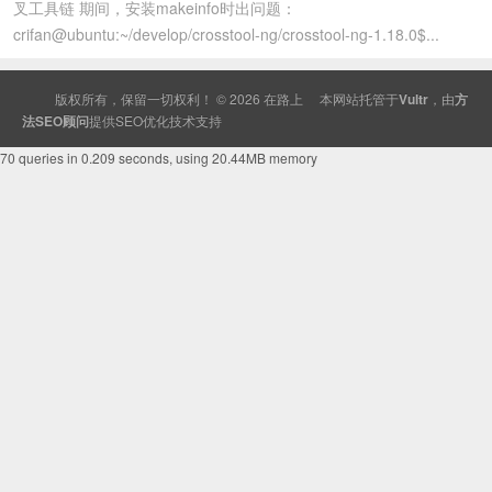
叉工具链 期间，安装makeinfo时出问题：
crifan@ubuntu:~/develop/crosstool-ng/crosstool-ng-1.18.0$...
版权所有，保留一切权利！ © 2026
在路上
本网站托管于
Vultr
，由
方
法SEO顾问
提供
SEO
优化技术支持
70 queries in 0.209 seconds, using 20.44MB memory