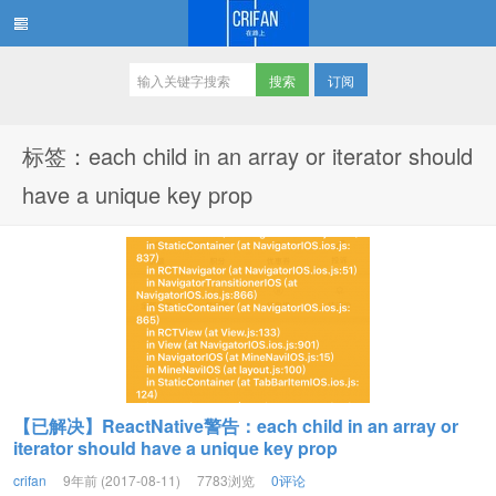
订阅
在路上
标签：each child in an array or iterator should
have a unique key prop
【已解决】ReactNative警告：each child in an array or
iterator should have a unique key prop
crifan
9年前 (2017-08-11)
7783浏览
0评论