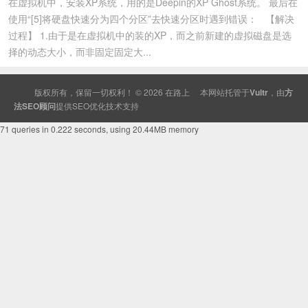
在虚拟机中，安装XP系统，用的是Deepin的XP Ghost系统。 最后在
使用“[5]将硬盘快速分为四个分区”去快速分区时遇到错误： 【解决
过程】 1.由于是在虚拟机中的装的XP，而之前新建的虚拟磁盘是选
择的动态大小，而非固定固定大...
版权所有，保留一切权利！ © 2026
在路上
本网站托管于
Vultr
，由
方
法SEO顾问
提供
SEO
优化技术支持
71 queries in 0.222 seconds, using 20.44MB memory