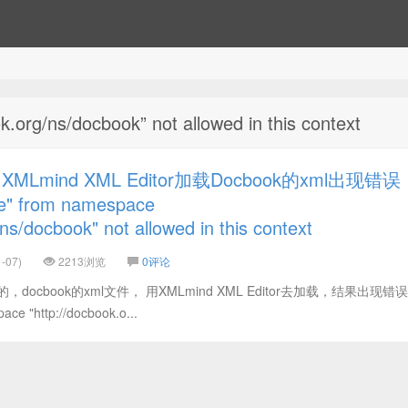
rg/ns/docbook” not allowed in this context
Lmind XML Editor加载Docbook的xml出现错误
" from namespace
ns/docbook" not allowed in this context
-07)
2213浏览
0评论
ocbook的xml文件， 用XMLmind XML Editor去加载，结果出现错
ace "http://docbook.o...