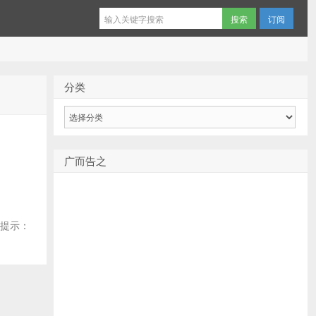
订阅
分类
分
类
广而告之
误提示：