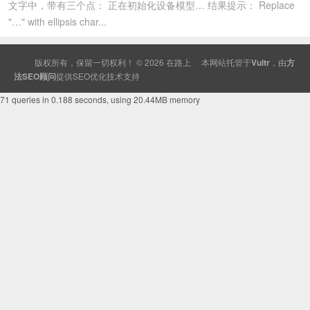
文字中，带有三个点： 正在初始化设备模型… 结果提示： Replace
"…" with ellipsis char...
版权所有，保留一切权利！ © 2026
在路上
本网站托管于
Vultr
，由
方
法SEO顾问
提供
SEO
优化技术支持
71 queries in 0.188 seconds, using 20.44MB memory