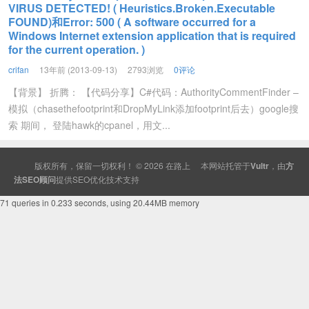
VIRUS DETECTED! ( Heuristics.Broken.Executable
FOUND)和Error: 500 ( A software occurred for a
Windows Internet extension application that is required
for the current operation. )
crifan
13年前 (2013-09-13)
2793浏览
0评论
【背景】 折腾： 【代码分享】C#代码：AuthorityCommentFinder –
模拟（chasethefootprint和DropMyLink添加footprint后去）google搜
索 期间， 登陆hawk的cpanel，用文...
版权所有，保留一切权利！ © 2026
在路上
本网站托管于
Vultr
，由
方
法SEO顾问
提供
SEO
优化技术支持
71 queries in 0.233 seconds, using 20.44MB memory