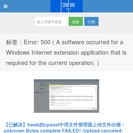
订阅
在路上
标签：Error: 500 ( A software occurred for a
Windows Internet extension application that is
required for the current operation. )
【已解决】hawk的cpanel中用文件管理器上传文件出错：
unknown Bytes complete FAILED! :Upload canceled: