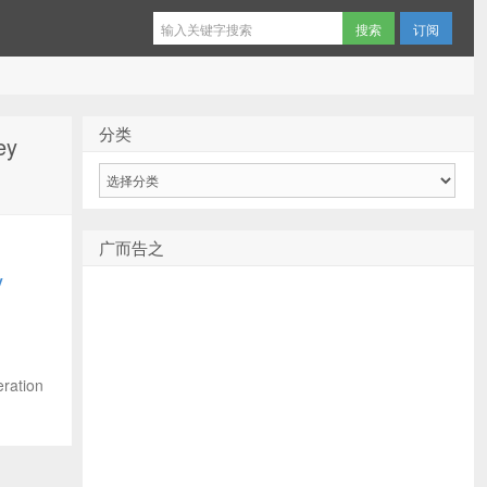
订阅
分类
ey
分
类
广而告之
y
ation