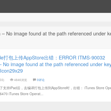
No image found at the path referenced under k
打包上传AppStore出错：ERROR ITMS-90032
– No image found at the path referenced under ke
Icon29x29
03)
4846浏览
0评论
iPad后，去编译打包上传到AppStore时，出错： iTunes Store Oper
76470 iTunes Store Operat...