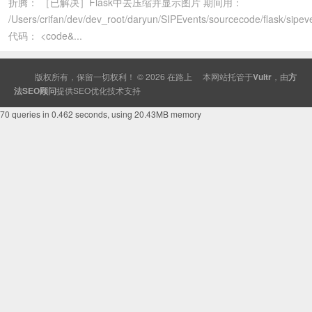
折腾： ［已解决］Flask中去压缩并显示图片 期间用：
/Users/crifan/dev/dev_root/daryun/SIPEvents/sourcecode/flask/sipeve
代码： <code&...
版权所有，保留一切权利！ © 2026
在路上
本网站托管于
Vultr
，由
方
法SEO顾问
提供
SEO
优化技术支持
70 queries in 0.462 seconds, using 20.43MB memory