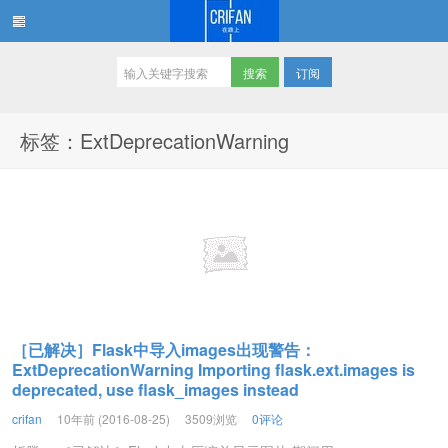
订阅
在路上
标签：ExtDeprecationWarning
［已解决］Flask中导入images出现警告：
ExtDeprecationWarning Importing flask.ext.images is
deprecated, use flask_images instead
crifan
10年前 (2016-08-25)
3509浏览
0评论