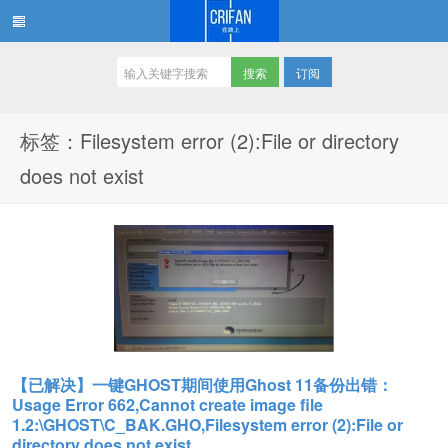
订阅
在路上
标签：Filesystem error (2):File or directory
does not exist
【已解决】一键GHOST期间使用Ghost 11备份出错：
Usage Error 662,Cannot create image file
1.2:\GHOST\C_BAK.GHO,Filesystem error (2):File or
directory does not exist