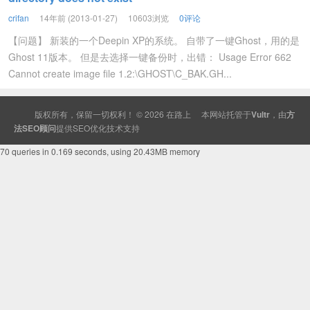
crifan
14年前 (2013-01-27)
10603浏览
0评论
【问题】 新装的一个Deepin XP的系统。 自带了一键Ghost，用的是
Ghost 11版本。 但是去选择一键备份时，出错： Usage Error 662
Cannot create image file 1.2:\GHOST\C_BAK.GH...
版权所有，保留一切权利！ © 2026
在路上
本网站托管于
Vultr
，由
方
法SEO顾问
提供
SEO
优化技术支持
70 queries in 0.169 seconds, using 20.43MB memory