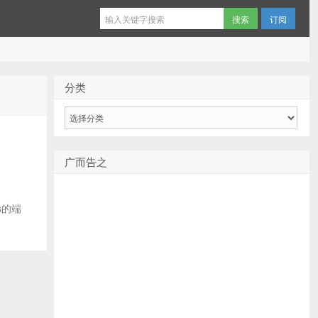
订阅
分类
分
类
广而告之
s的端