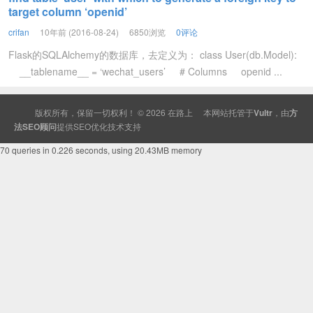
target column ‘openid’
crifan
10年前 (2016-08-24)
6850浏览
0评论
Flask的SQLAlchemy的数据库，去定义为： class User(db.Model):
__tablename__ = ‘wechat_users’ # Columns openid ...
版权所有，保留一切权利！ © 2026
在路上
本网站托管于
Vultr
，由
方
法SEO顾问
提供
SEO
优化技术支持
70 queries in 0.226 seconds, using 20.43MB memory