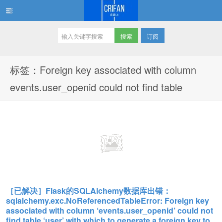
订阅
在路上
标签：Foreign key associated with column
events.user_openid could not find table
［已解决］Flask的SQLAlchemy数据库出错：
sqlalchemy.exc.NoReferencedTableError: Foreign key
associated with column ‘events.user_openid’ could not
find table ‘user’ with which to generate a foreign key to