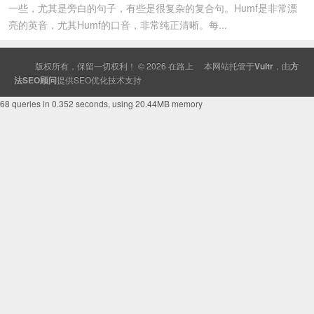
一些，尤其是旁白的句子，有些是很复杂的复合句。Humf是非常漂
亮的英音，尤其Humf的口音，非常纯正清晰。每...
版权所有，保留一切权利！ © 2026
在路上
本网站托管于
Vultr
，由
方
法SEO顾问
提供
SEO
优化技术支持
68 queries in 0.352 seconds, using 20.44MB memory