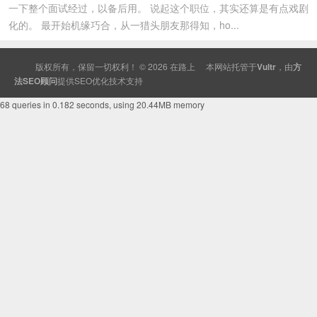
一下整个面试经过，以备后用。 说起这个职位，其实还算是有点戏剧
化的。 最开始机缘巧合，从一猎头朋友那得知，ho...
版权所有，保留一切权利！ © 2026
在路上
本网站托管于
Vultr
，由
方
法SEO顾问
提供
SEO
优化技术支持
68 queries in 0.182 seconds, using 20.44MB memory