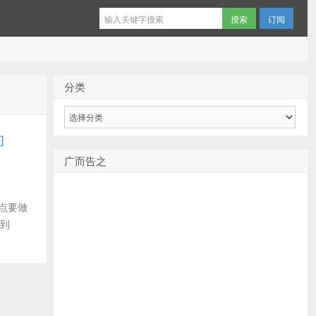
订阅
分类
分
类
的
广而告之
两点要做
加到