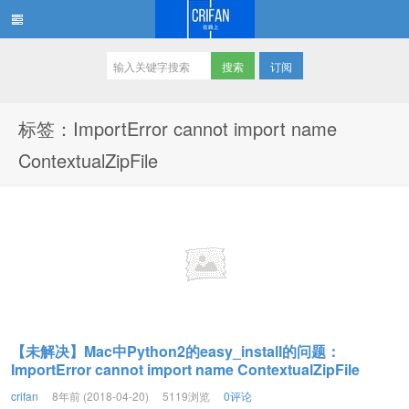
订阅
在路上
标签：ImportError cannot import name
ContextualZipFile
【未解决】Mac中Python2的easy_install的问题：
ImportError cannot import name ContextualZipFile
crifan
8年前 (2018-04-20)
5119浏览
0评论