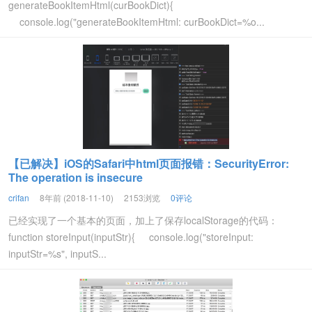
generateBookItemHtml(curBookDict){
console.log("generateBookItemHtml: curBookDict=%o...
【已解决】iOS的Safari中html页面报错：SecurityError:
The operation is insecure
crifan
8年前 (2018-11-10)
2153浏览
0评论
已经实现了一个基本的页面，加上了保存localStorage的代码：
function storeInput(inputStr){ console.log("storeInput:
inputStr=%s", inputS...