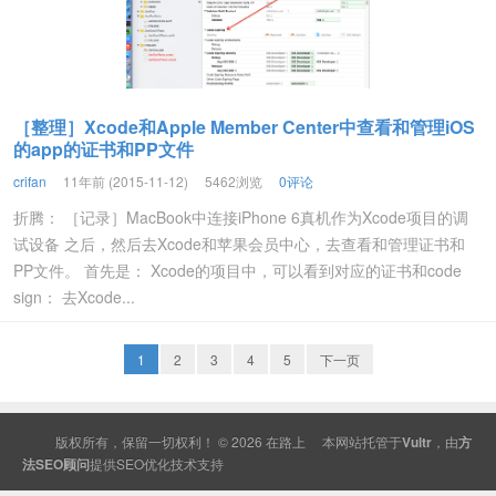
［整理］Xcode和Apple Member Center中查看和管理iOS
的app的证书和PP文件
crifan
11年前 (2015-11-12)
5462浏览
0评论
折腾： ［记录］MacBook中连接iPhone 6真机作为Xcode项目的调
试设备 之后，然后去Xcode和苹果会员中心，去查看和管理证书和
PP文件。 首先是： Xcode的项目中，可以看到对应的证书和code
sign： 去Xcode...
1
2
3
4
5
下一页
版权所有，保留一切权利！ © 2026
在路上
本网站托管于
Vultr
，由
方
法SEO顾问
提供
SEO
优化技术支持