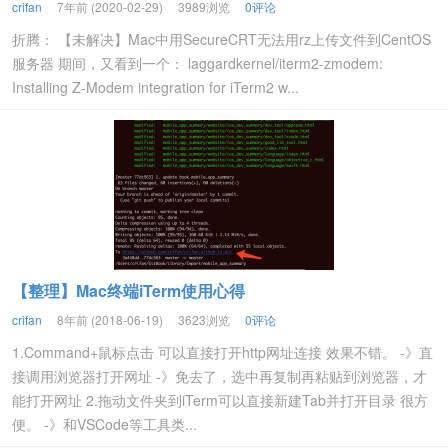
crifan
7年前 (2020-02-29)
3989浏览
0评论
折腾： 【未解决】Mac中用SecureCRT无法用rz上传文件到CentOS
服务器 期间，又看到一个： laggardkernel/iterm2-zmodem:
Installing Z-Modem integration for iTerm2 w...
【整理】Mac终端iTerm使用心得
crifan
8年前 (2018-06-19)
3623浏览
0评论
1.Command+鼠标点击 可以直接打开http网址连接 效果不错。 -》直
接调用浏览器打开网址 -》免去了，选中再复制再粘贴到浏览器，才
能打开网址 2.拖动文件夹到iTerm可以直接新建Tab并打开目录 很方
便。 -》和VSCode等工具类...