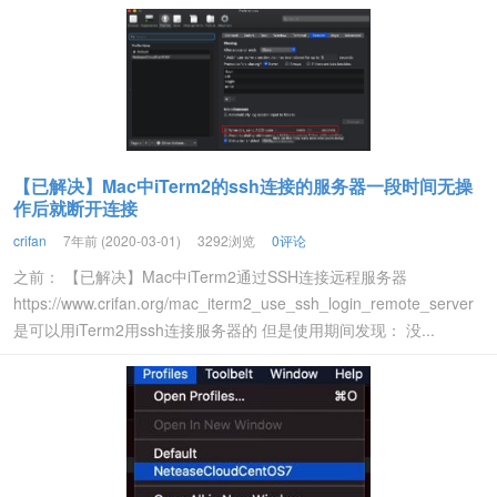
【已解决】Mac中iTerm2的ssh连接的服务器一段时间无操
作后就断开连接
crifan
7年前 (2020-03-01)
3292浏览
0评论
之前： 【已解决】Mac中iTerm2通过SSH连接远程服务器
https://www.crifan.org/mac_iterm2_use_ssh_login_remote_server
是可以用iTerm2用ssh连接服务器的 但是使用期间发现： 没...